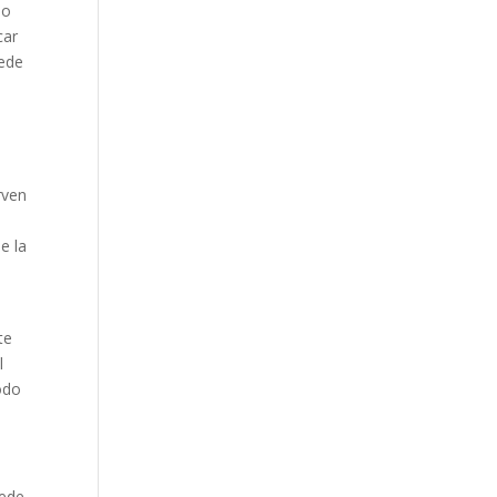
so
car
uede
rven
e la
te
l
odo
uede