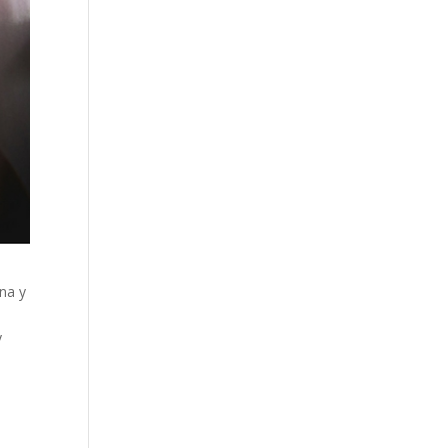
na y
y