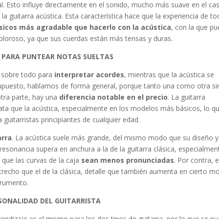
al. Esto influye directamente en el sonido, mucho más suave en el ca
la guitarra acústica. Esta característica hace que la experiencia de to
sicos más agradable que hacerlo con la acústica
, con la que p
 doloroso, ya que sus cuerdas están más tensas y duras.
A PARA PUNTEAR NOTAS SUELTAS
e sobre todo para
interpretar acordes
, mientras que la acústica se
supuesto, hablamos de forma general, porque tanto una como otra si
otra parte, hay una
diferencia notable en el precio
. La guitarra
ta que la acústica, especialmente en los modelos más básicos, lo qu
uitarristas principiantes de cualquier edad.
arra
. La acústica suele más grande, del mismo modo que su diseño y
resonancia supera en anchura a la de la guitarra clásica, especialmen
 que las curvas de la caja
sean menos pronunciadas
. Por contra, e
strecho que el de la clásica, detalle que también aumenta en cierto m
strumento.
RSONALIDAD DEL GUITARRISTA
endizaje es el mismo para los dos tipos de guitarra, por lo que se p