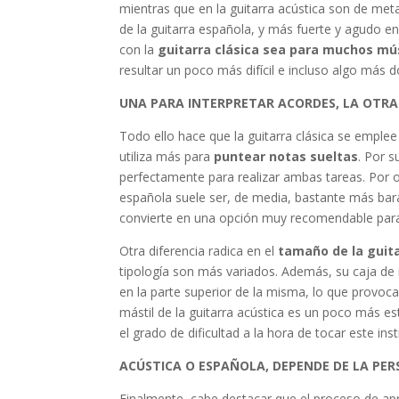
mientras que en la guitarra acústica son de met
de la guitarra española, y más fuerte y agudo en 
con la
guitarra clásica sea para muchos mú
resultar un poco más difícil e incluso algo más
UNA PARA INTERPRETAR ACORDES, LA OTR
Todo ello hace que la guitarra clásica se emple
utiliza más para
puntear notas sueltas
. Por 
perfectamente para realizar ambas tareas. Por 
española suele ser, de media, bastante más bara
convierte en una opción muy recomendable para g
Otra diferencia radica en el
tamaño de la guit
tipología son más variados. Además, su caja de 
en la parte superior de la misma, lo que provoca
mástil de la guitarra acústica es un poco más e
el grado de dificultad a la hora de tocar este in
ACÚSTICA O ESPAÑOLA, DEPENDE DE LA PE
Finalmente, cabe destacar que el proceso de apr