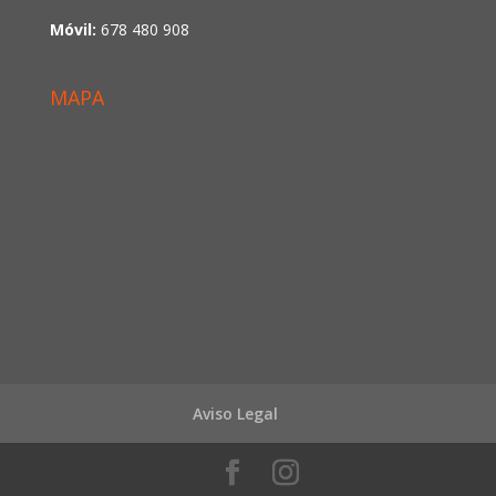
Móvil:
678 480 908
MAPA
Aviso Legal